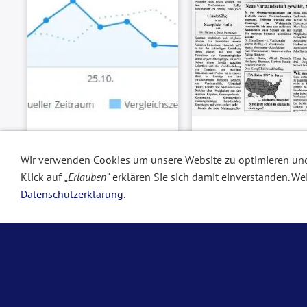
Notenblatt
Statistik
Das "Notenblatt", die
Mit weit über 5.000
Wir verwenden Cookies um unsere Website zu optimieren un
Zeitung für den
Besuchern im Monat mit
Klick auf
„Erlauben“
erklären Sie sich damit einverstanden. We
Musikverein
insgesamt über 186.000
Datenschutzerklärung
.
Ommersheim, erschie
Seitenaufrufen ist unser
von März 1996 bis M
Internetportal eine der
1999, hier können Sie
TOP Seiten in dieser
Ausgaben nochmal
Kategorie!
nachlesen...