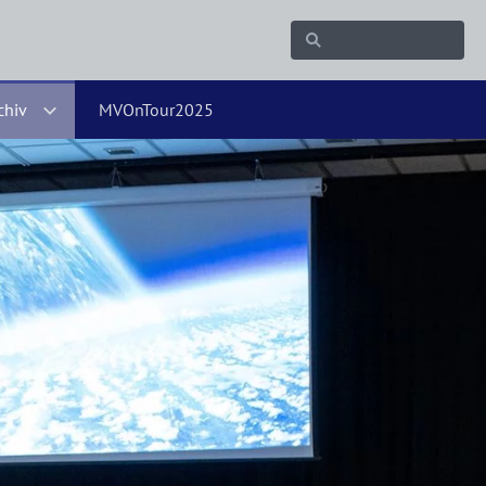
chiv
MVOnTour2025